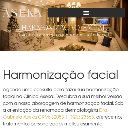
HARMONIZAÇÃO FACIAL
Início
»
Tratamentos
»
Harmonização Facial
Harmonização facial
Agende uma consulta para fazer sua harmonização
facial na Clínica Aseka. Descubra a sua melhor versão
com a nossa abordagem de harmonização facial. Sob
a orientação da renomada dermatologista
Dra.
Gabriela Aseka CRM: 32083 | RQE: 23563
, oferecemos
tratamentos personalizados meticulosamente