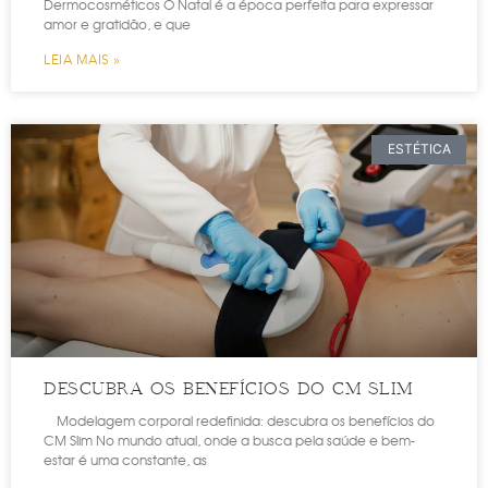
Dermocosméticos O Natal é a época perfeita para expressar
amor e gratidão, e que
LEIA MAIS »
ESTÉTICA
DESCUBRA OS BENEFÍCIOS DO CM SLIM
Modelagem corporal redefinida: descubra os benefícios do
CM Slim No mundo atual, onde a busca pela saúde e bem-
estar é uma constante, as